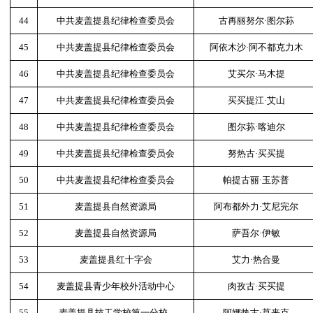
44
中共麦盖提县纪律检查委员会
古再丽努尔·图尔荪
45
中共麦盖提县纪律检查委员会
阿依木沙·阿不都克力木
46
中共麦盖提县纪律检查委员会
艾买尔·马木提
47
中共麦盖提县纪律检查委员会
买买提江·艾山
48
中共麦盖提县纪律检查委员会
图尔荪·喀迪尔
49
中共麦盖提县纪律检查委员会
努热古·买买提
50
中共麦盖提县纪律检查委员会
帕提古丽·玉苏普
51
麦盖提县自然资源局
阿布都外力·艾尼完尔
52
麦盖提县自然资源局
萨吾尔·伊敏
53
麦盖提县红十字会
艾力·热合曼
54
麦盖提县青少年校外活动中心
肉孜古·买买提
55
麦盖提县技工学校第一分校
阿娜热古·莫来克