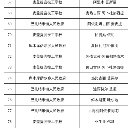
67
麦盖提县技工学校
阿里木·吾斯曼
68
麦盖提县技工学校
麦热古丽·阿卜杜热西提
69
巴扎结米镇人民政府
阿依谢姆古丽·麦麦提
70
麦盖提县技工学校
帕提姑·依明
71
库木库萨尔乡人民政府
夏日瓦尼古·依明
72
麦盖提县技工学校
阿依克孜·阿布都热依木
73
麦盖提县技工学校
佐日古丽·阿卜杜热西提
74
库木库萨尔乡人民政府
热比古丽·艾买尔
75
巴扎结米镇人民政府
迪丽努尔·艾尼
76
巴扎结米镇人民政府
鲜木斯亚·吐尔地
77
巴扎结米镇人民政府
古再丽阿依·图尔荪
78
麦盖提县技工学校
亚生·吐尔洪