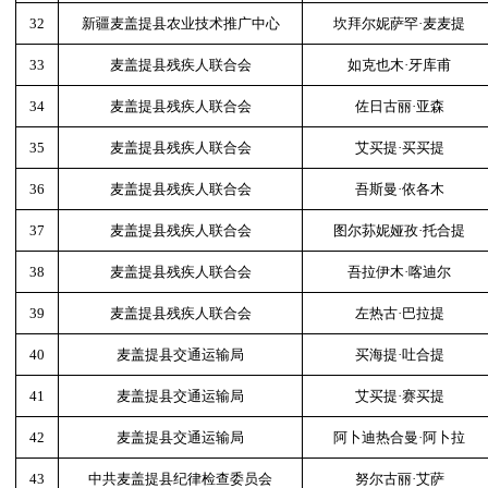
32
新疆麦盖提县农业技术推广中心
坎拜尔妮萨罕·麦麦提
33
麦盖提县残疾人联合会
如克也木·牙库甫
34
麦盖提县残疾人联合会
佐日古丽·亚森
35
麦盖提县残疾人联合会
艾买提·买买提
36
麦盖提县残疾人联合会
吾斯曼·依各木
37
麦盖提县残疾人联合会
图尔荪妮娅孜·托合提
38
麦盖提县残疾人联合会
吾拉伊木·喀迪尔
39
麦盖提县残疾人联合会
左热古·巴拉提
40
麦盖提县交通运输局
买海提·吐合提
41
麦盖提县交通运输局
艾买提·赛买提
42
麦盖提县交通运输局
阿卜迪热合曼·阿卜拉
43
中共麦盖提县纪律检查委员会
努尔古丽·艾萨