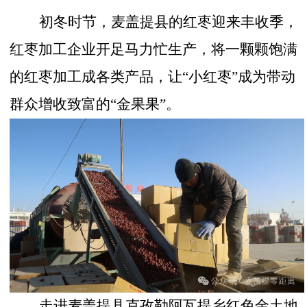
初冬时节，麦盖提县的红枣迎来丰收季，
红枣加工企业开足马力忙生产，将一颗颗饱满
的红枣加工成各类产品，让
“小红枣”成为带动
群众增收致富的“金果果”。
走进麦盖提县克孜勒阿瓦提乡红色金土地